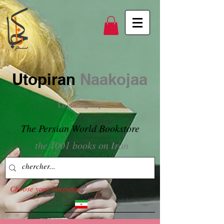
Utopiran
Naakojaa
Login/Sign up
The Persian World Bookstore
the 1001 books on Iran
Choose your language :