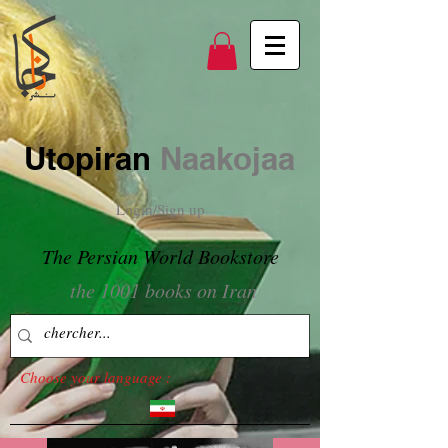
Utopiran
Naakojaa
Login/Sign up
The Persian World Bookstore
the 1001 books on Iran
Choose your language :