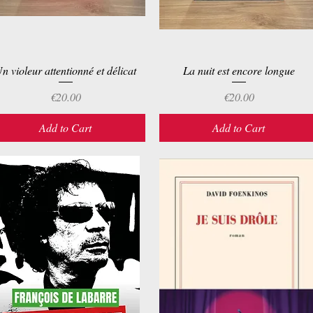
n violeur attentionné et délicat
Quick View
La nuit est encore longue
Quick View
Price
Price
€20.00
€20.00
Add to Cart
Add to Cart