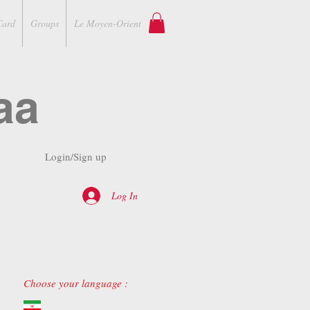
Card
Groups
Le Moyen-Orient
aa
Login/Sign up
Log In
Choose your language :