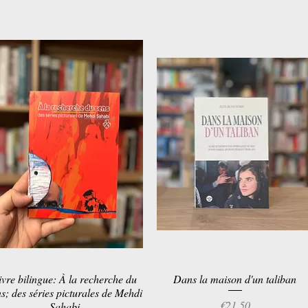
ivre bilingue: À la recherche du
Quick View
Dans la maison d'un taliban
Quick View
s; des séries picturales de Mehdi
Price
€21.50
Sahabi