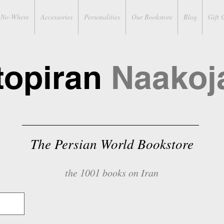
No-Where
Accessories
Personalities
Our Bookstore
Blog
Gift 
topiran
Naakoj
The Persian World Bookstore
the 1001 books on Iran