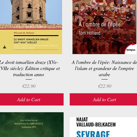
Le droit ismaélien druze (XVe-
Quick View
A l'ombre de l'épée: Naissance d
Quick View
VIIe siècle): Édition critique et
l'islam et grandeur de l'empire
traduction anno
arabe
Price
Price
€22.90
€22.90
Add to Cart
Add to Cart