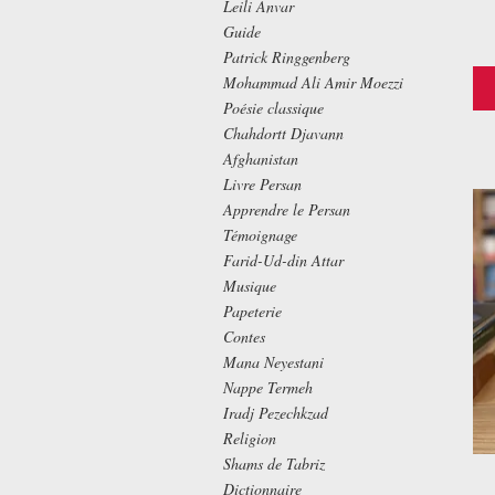
Leili Anvar
Guide
Patrick Ringgenberg
Mohammad Ali Amir Moezzi
Poésie classique
Chahdortt Djavann
Afghanistan
Livre Persan
Apprendre le Persan
Témoignage
Farid-Ud-din Attar
Musique
Papeterie
Contes
Mana Neyestani
Nappe Termeh
Iradj Pezechkzad
Religion
Shams de Tabriz
Dictionnaire