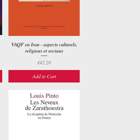
VAQF en Iran - aspects culturels,
Quick View
religieux et sociaux
Price
€42.20
Add to Cart