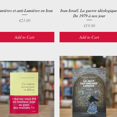
mières et anti-Lumières en Iran
Quick View
Iran-Israël. La guerre idéologique
Quick View
De 1979 à nos jour
Price
€23.00
Price
€19.90
Add to Cart
Add to Cart