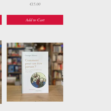
Price
€15.00
Add to Cart