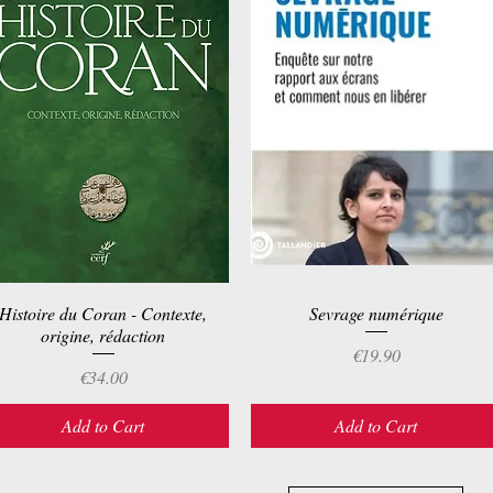
Histoire du Coran - Contexte,
Quick View
Sevrage numérique
Quick View
origine, rédaction
Price
€19.90
Price
€34.00
Add to Cart
Add to Cart