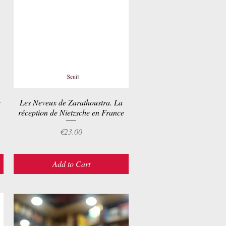
e
Les Neveux de Zarathoustra. La
Quick View
réception de Nietzsche en France
Price
€23.00
Add to Cart