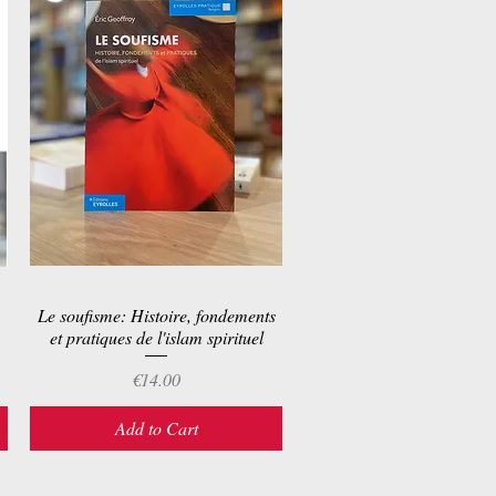
Le soufisme: Histoire, fondements
Quick View
et pratiques de l'islam spirituel
Price
€14.00
Add to Cart