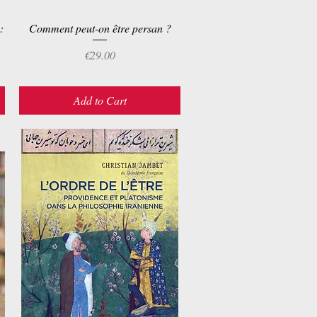
:
Comment peut-on être persan ?
Quick View
Price
€29.00
Add to Cart