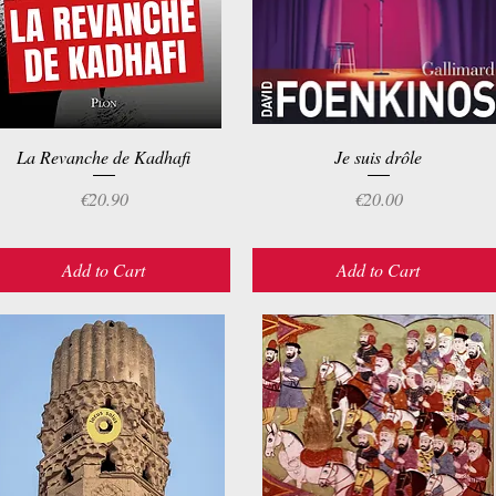
La Revanche de Kadhafi
Quick View
Je suis drôle
Quick View
Price
Price
€20.90
€20.00
Add to Cart
Add to Cart