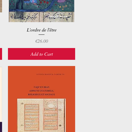
L'ordre de l'être
Quick View
Price
€26.00
Add to Cart