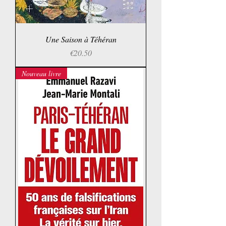
Une Saison à Téhéran
Price
€20.50
Nouveau livre