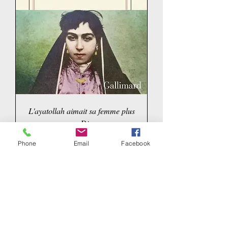
L'ayatollah aimait sa femme plus
que Dieu
Price
€16.99
Phone
Email
Facebook