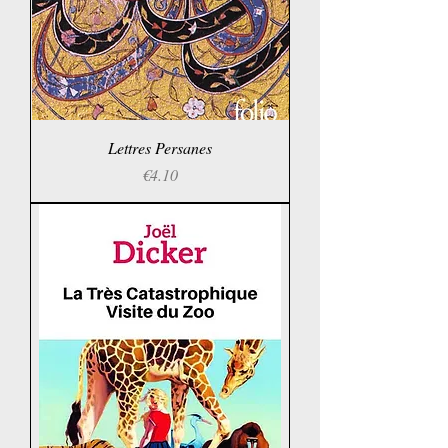
Lettres Persanes
Price
€4.10