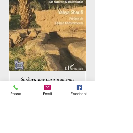
Sarkavir une oasis iranienne
Price
€22.00
Phone
Email
Facebook