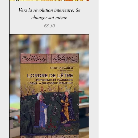
Vers la révolution intérieure: Se
changer soi-même
Price
€8.50