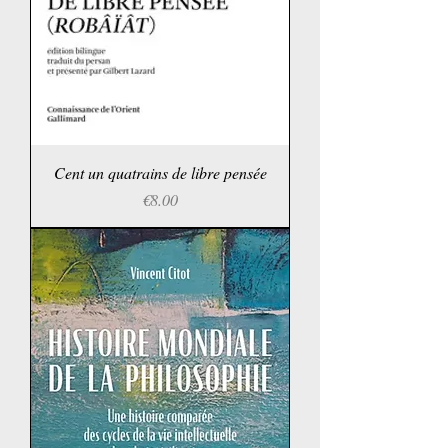
Cent un quatrains de libre pensée
Price
€8.00