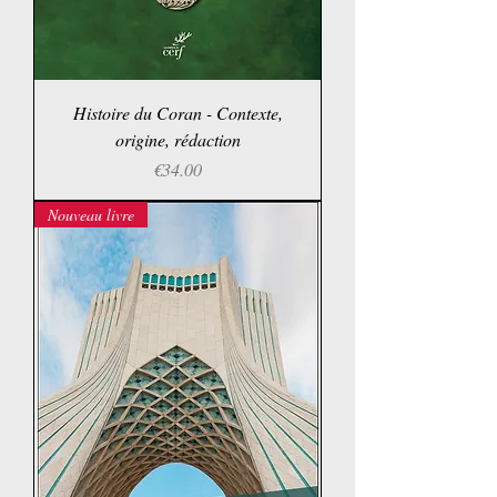
Histoire du Coran - Contexte,
origine, rédaction
Price
€34.00
Nouveau livre