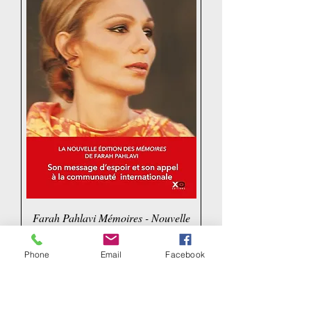
Farah Pahlavi Mémoires - Nouvelle
édition 2026
Price
€23.90
Phone
Email
Facebook