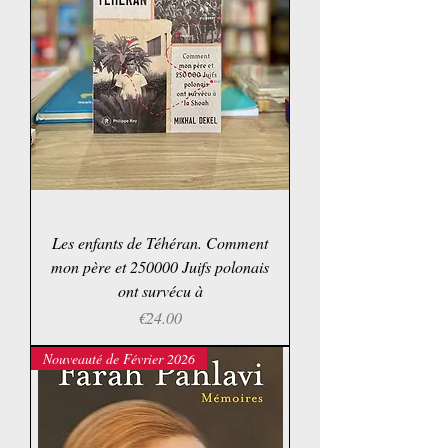
Les enfants de Téhéran. Comment
mon père et 250000 Juifs polonais
ont survécu à
Price
€24.00
Nouveauté de Février 2026