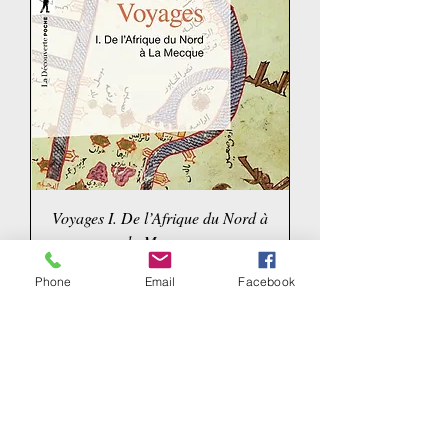
Voyages I. De l’Afrique du Nord à
la Mecque
Price
€16.00
Phone
Email
Facebook