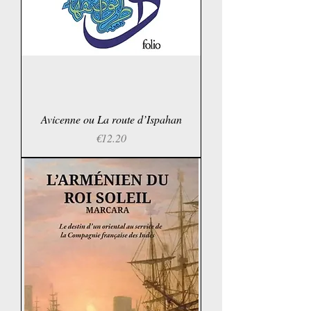
Avicenne ou La route d’Ispahan
Price
€12.20