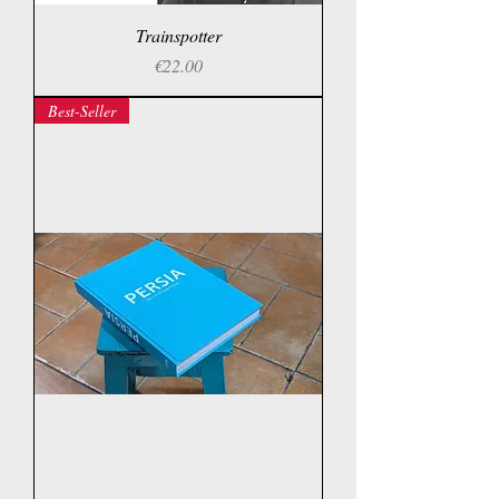
Trainspotter
Price
€22.00
Best-Seller