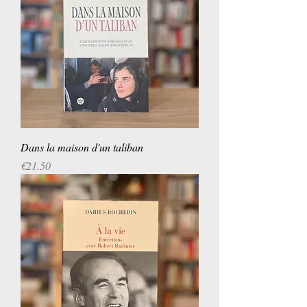
Dans la maison d'un taliban
Price
€21.50