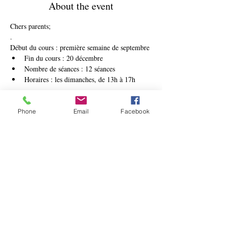
About the event
Chers parents;
.
Début du cours : première semaine de septembre
Fin du cours : 20 décembre
Nombre de séances : 12 séances
Horaires : les dimanches, de 13h à 17h
Show More
Phone
Email
Facebook
Tickets
Ticket type
Atelier pour enfants
Price
€480.00
Quantity