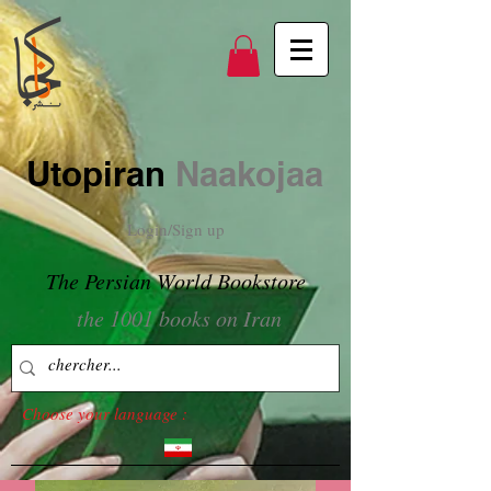
Utopiran
Naakojaa
Login/Sign up
The Persian World Bookstore
the 1001 books on Iran
Choose your language :