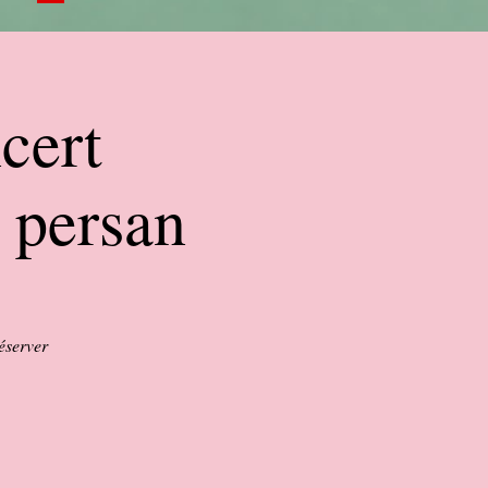
cert
e persan
réserver