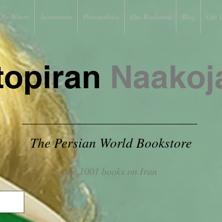
No-Where
Accessories
Personalities
Our Bookstore
Blog
Gift 
topiran
Naakoj
The Persian World Bookstore
the 1001 books on Iran