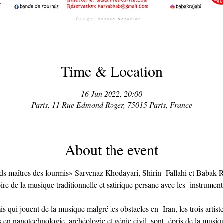
Time & Location
16 Jun 2022, 20:00
Paris, 11 Rue Edmond Roger, 75015 Paris, France
About the event
nds maîtres des fourmis» Sarvenaz Khodayari, Shirin  Fallahi et Babak R
ire de la musique traditionnelle et satirique persane avec les  instrumen
is qui jouent de la musique malgré les obstacles en  Iran, les trois artist
és en nanotechnologie, archéologie et génie civil, sont  épris de la musiqu