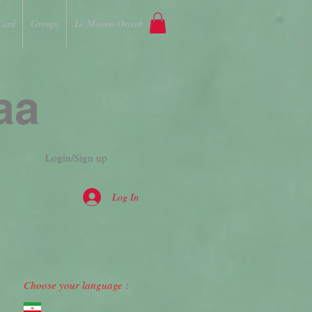
Card
Groups
Le Moyen-Orient
aa
Login/Sign up
Log In
Choose your language :