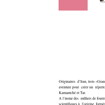
Originaires  d’Iran, trois «Gra
aventure pour  créer un  réperto
Kamantché et Tar.
A l’instar des  milliers de fourm
scientifiques à  l’origine, form