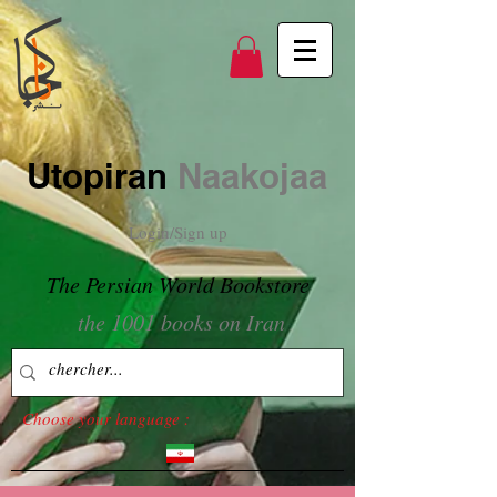
Utopiran
Naakojaa
Login/Sign up
The Persian World Bookstore
the 1001 books on Iran
Choose your language :