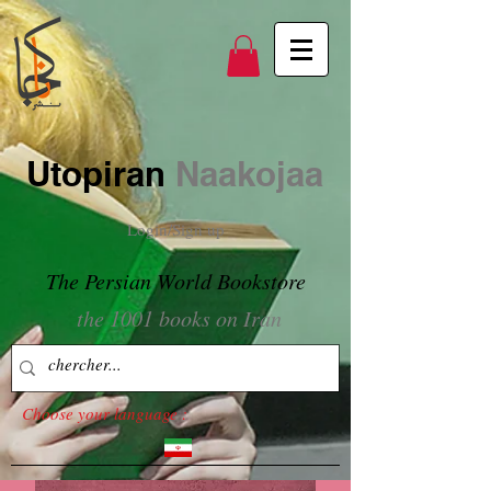
Utopiran
Naakojaa
Login/Sign up
The Persian World Bookstore
the 1001 books on Iran
Choose your language :