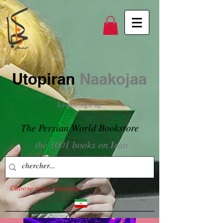
Utopiran
Naakojaa
Login/Sign up
The Persian World Bookstore
the 1001 books on Iran
Choose your language :