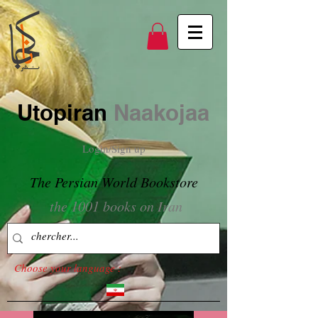
Utopiran
Naakojaa
Login/Sign up
The Persian World Bookstore
the 1001 books on Iran
Choose your language :