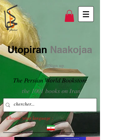
Utopiran
Naakojaa
Login/Sign up
The Persian World Bookstore
the 1001 books on Iran
Choose your language :