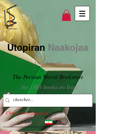
Utopiran
Naakojaa
Login/Sign up
The Persian World Bookstore
the 1001 books on Iran
Choose your language :