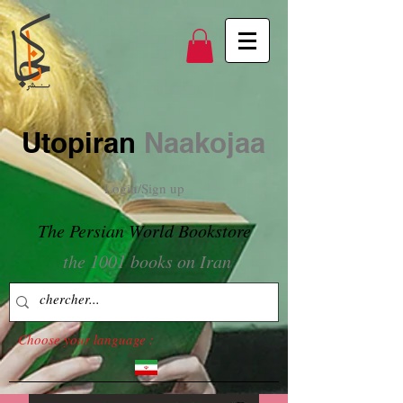
Utopiran
Naakojaa
Login/Sign up
The Persian World Bookstore
the 1001 books on Iran
Choose your language :