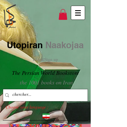
Utopiran
Naakojaa
Login/Sign up
The Persian World Bookstore
the 1001 books on Iran
Choose your language :