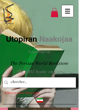
Utopiran
Naakojaa
Login/Sign up
The Persian World Bookstore
the 1001 books on Iran
Choose your language :