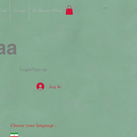
Card
Groups
Le Moyen-Orient
aa
Login/Sign up
Log In
Choose your language :