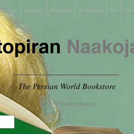
No-Where
Accessories
Personalities
Our Bookstore
Blog
Gift 
topiran
Naakoj
The Persian World Bookstore
the 1001 books on Iran