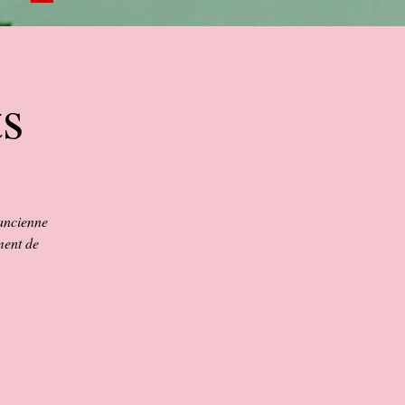
ts
 ancienne
ment de