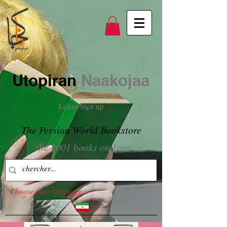
Utopiran
Naakojaa
Login/Sign up
The Persian World Bookstore
the 1001 books on Iran
Choose your language :