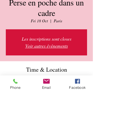
Perse en poche dans un
cadre
Fri 18 Oct
  |  
Paris
Les inscriptions sont closes
Voir autres événements
Time & Location
18 Oct 2024, 20:00 – 03 Nov 2024, 21:30
Paris, 11 Rue Edmond Roger, 75015 Paris,
Phone
Email
Facebook
France
About the event
Rencontre Littéraire
.