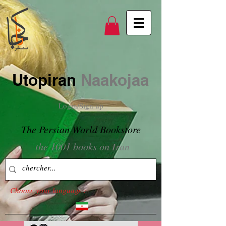
Utopiran
Naakojaa
Login/Sign up
The Persian World Bookstore
the 1001 books on Iran
Choose your language :