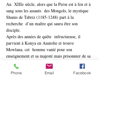
Au  XIIIe siècle, alors que la Perse est à feu et à 
sang sous les assauts  des Mongols, le mystique 
Shams de Tabriz (1185-1248) part à la 
recherche  d’un maître qui saura être son 
disciple.

Après des années de quête  infructueuse, il 
parvient à Konya en Anatolie et trouve 
Mowlana, cet  homme vanté pour son 
enseignement et sa majesté mais prisonnier de sa 
 renommée. Shams sera son libérateur. Par leur 
rencontre puis leur  séparation, Mowlana 
Phone
Email
Facebook
deviendra l’un des poètes les plus vertigineux de 
la  littérature mondiale, que nous connaissons 
aujourd’hui sous le nom de  Roumi.
Tickets
Sold Out
Ticket type