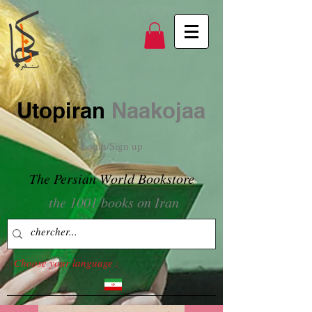
Utopiran
Naakojaa
Login/Sign up
The Persian World Bookstore
the 1001 books on Iran
Choose your language :