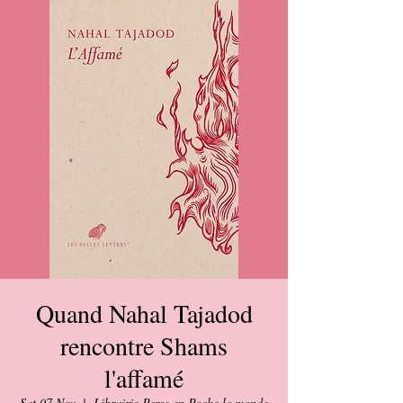
Quand Nahal Tajadod
rencontre Shams
l'affamé
Sat 07 Nov
  |  
Librairie Perse en Poche le monde