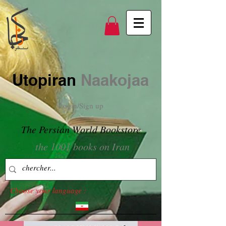
Utopiran
Naakojaa
Login/Sign up
The Persian World Bookstore
the 1001 books on Iran
Choose your language :