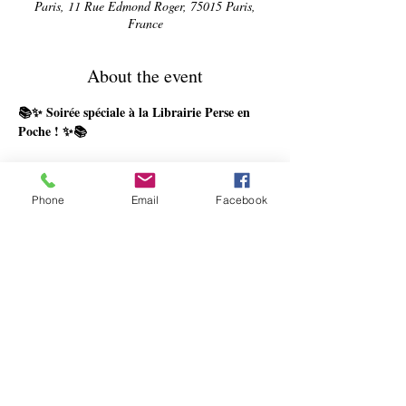
Paris, 11 Rue Edmond Roger, 75015 Paris,
France
About the event
📚✨ Soirée spéciale à la Librairie Perse en 
Poche ! ✨📚
Le dimanche 20 octobre à 18h, nous avons le 
plaisir de vous inviter à la présentation du livre 
Phone
Email
Facebook
« Si l’Afghanistan m’était conté » d’Alain 
Coppolani, publié aux éditions Les Belles 
Lettres.
Accompagné de son éditeur Nicolas Filicic, 
l’auteur nous fera découvrir les réalités 
complexes de l’Afghanistan à travers une 
nouvelle approche de son histoire, de sa culture 
et de sa géopolitique. Un regard unique sur un 
pays souvent méconnu dans la littérature 
francophone. 🌍🇦🇫