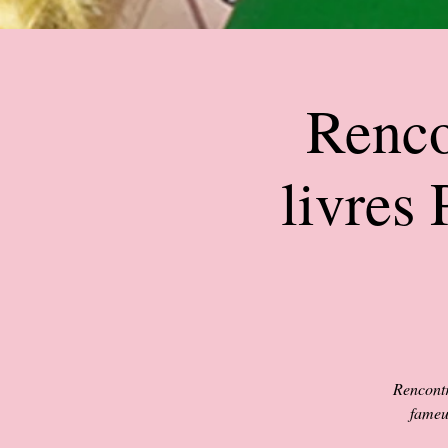
Renco
livres
Rencontr
fameu