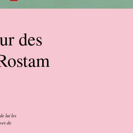
ur des
 Rostam
e lui les
ves de