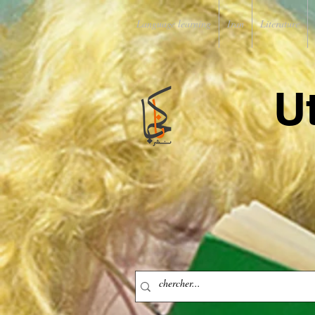
Language learning
Iran
Literature
U