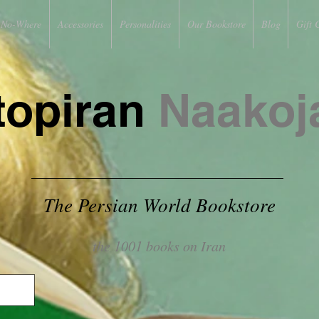
No-Where
Accessories
Personalities
Our Bookstore
Blog
Gift 
topiran
Naakoj
The Persian World Bookstore
the 1001 books on Iran