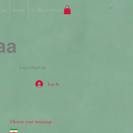
Card
Groups
Le Moyen-Orient
aa
Login/Sign up
Log In
Choose your language :