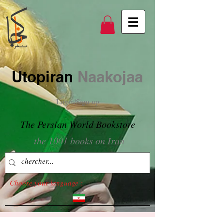
Utopiran
Naakojaa
Login/Sign up
The Persian World Bookstore
the 1001 books on Iran
Choose your language :