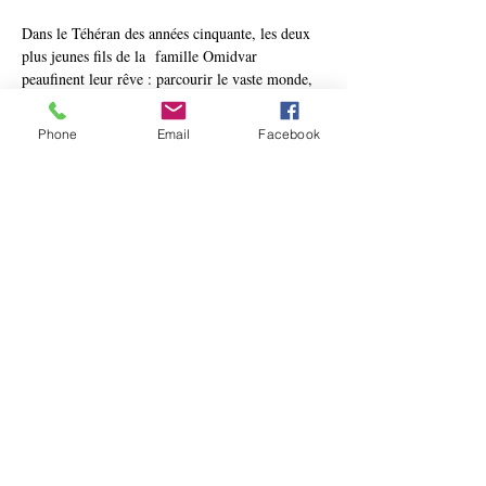
Dans le Téhéran des années cinquante, les deux 
plus jeunes fils de la  famille Omidvar 
peaufinent leur rêve : parcourir le vaste monde, 
à la  découverte des peuples premiers. Abdullah 
étudie les cartes pour  préparer le meilleur 
Phone
Email
Facebook
itinéraire et apprend les bribes des langues 
 nécessaires. Issa, lui, passe six mois dans un 
atelier de mécanique pour  pouvoir faire face 
aux aléas des trajets en moto. Enfin, au début de 
 l’été 1954, deux motos 
Matchless
 tant attendues 
sont débarquées à Téhéran. Les deux frères vont 
pouvoir donner vie à leur grand projet.
Les frères Omidvar vont rencontrer les 
Aborigènes d’Australie,  partager le quotidien 
des Inuits du Grand Nord, étudier les peuples de 
 l’Amazonie, chasser avec les Pygmées. Le 
chemin est parsemé d’embuches  et de surprises. 
Ils manquent de finir ensevelis sous la neige au 
 Tibet,  ils se feront chercheurs d’or en Alaska. 
Chez les Inuits, ils  chasseront le poisson pour 