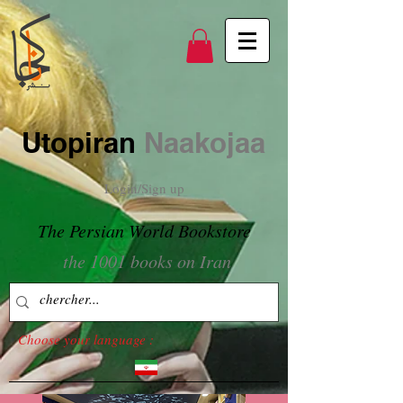
Utopiran
Naakojaa
Login/Sign up
The Persian World Bookstore
the 1001 books on Iran
Choose your language :