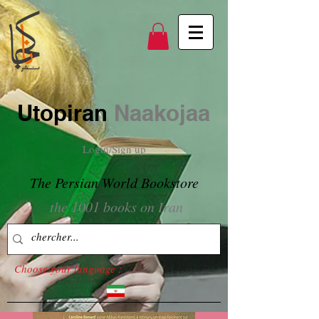
Utopiran
Naakojaa
Login/Sign up
The Persian World Bookstore
the 1001 books on Iran
Choose your language :