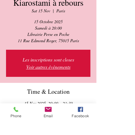
Kiarostami à rebours
Sat 15 Nov
  |  
Paris
15 Octobre 2025
Samedi à 20:00
Librairie Perse en Poche
11 Rue Edmond Roger, 75015 Paris
Les inscriptions sont closes
Voir autres événements
Time & Location
15 Nov 2025, 20:00 – 21:30
Paris, 11 Rue Edmond Roger, 75015 Paris,
France
Phone
Email
Facebook
About the event