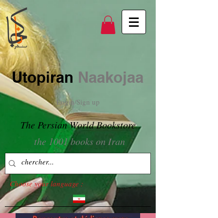
Utopiran
Naakojaa
Login/Sign up
The Persian World Bookstore
the 1001 books on Iran
Choose your language :