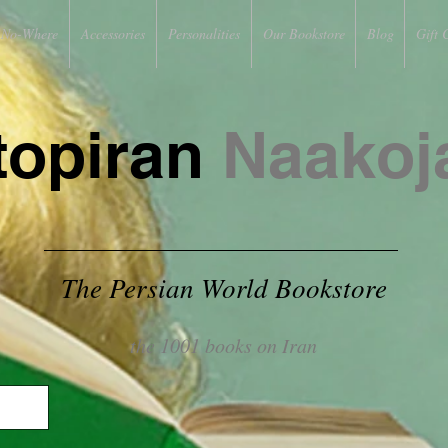
No-Where
Accessories
Personalities
Our Bookstore
Blog
Gift 
topiran
Naakoj
The Persian World Bookstore
the 1001 books on Iran