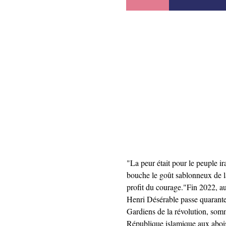
"La peur était pour le peuple i
bouche le goût sablonneux de la
profit du courage."Fin 2022, au
Henri Désérable passe quarante j
Gardiens de la révolution, sommé
République islamique aux abois,