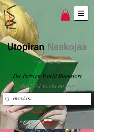
Utopiran
Naakojaa
Login/Sign up
The Persian World Bookstore
the 1001 books on Iran
Choose your language :