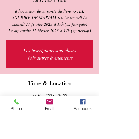
à l'occasion de la sortie du livre << LE
SOURIRE DE MARIAM >> Le samedi Le
samedi 11 février 2023 à 19h (en français)
Le dimanche 12 février 2023 à 17h (en persan)
Les inscriptions sont closes
Voir autres événements
Time & Location
11 Feb 2023, 19:00
Paris, 11 Rue Edmond Roger, 75015 Paris,
France
Phone
Email
Facebook
About the event
Après la guerre contre l'Irak, Ozra et son mari