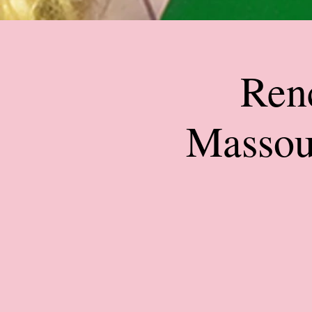
Renc
Massou