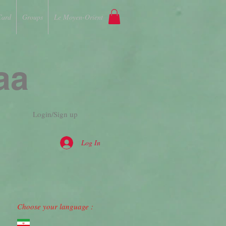
Card
Groups
Le Moyen-Orient
aa
Login/Sign up
Log In
Choose your language :