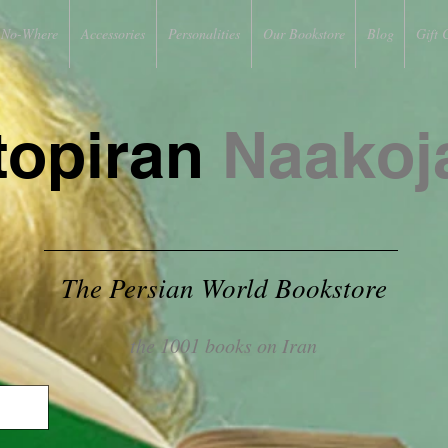
No-Where
Accessories
Personalities
Our Bookstore
Blog
Gift 
topiran
Naakoj
The Persian World Bookstore
the 1001 books on Iran