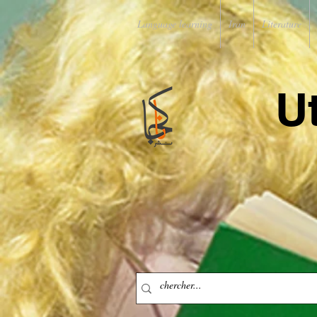
Language learning
Iran
Literature
U