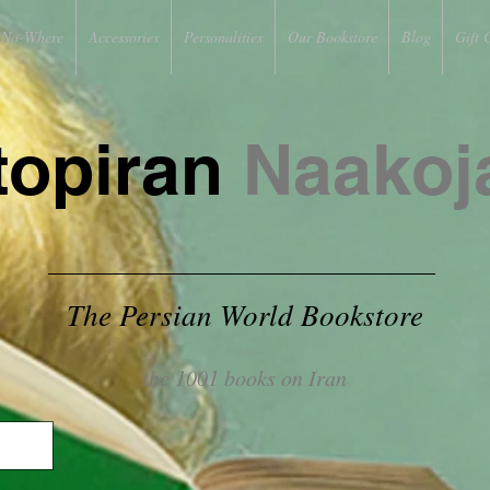
No-Where
Accessories
Personalities
Our Bookstore
Blog
Gift 
topiran
Naakoj
The Persian World Bookstore
the 1001 books on Iran