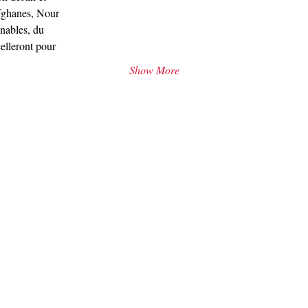
afghanes, Nour
nables, du
celleront pour
Show More