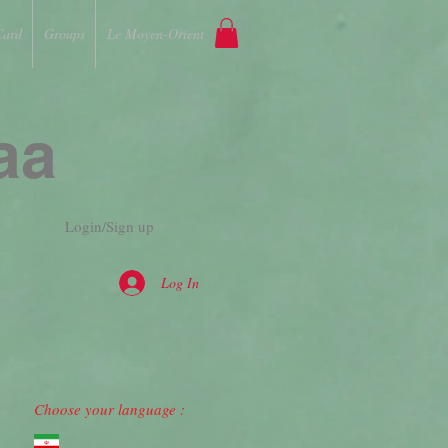
Card
Groups
Le Moyen-Orient
aa
Login/Sign up
Log In
Choose your language :