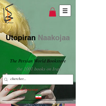
Utopiran
Naakojaa
Login/Sign up
The Persian World Bookstore
the 1001 books on Iran
Choose your language :