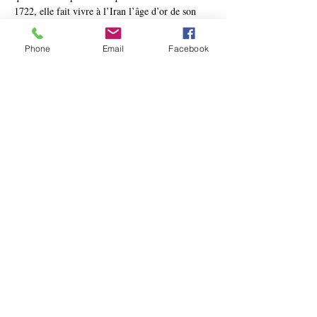
1722, elle fait vivre à l’Iran l’âge d’or de son 
histoire. Après une période médiévale qui voit 
de nombreux empires éphémères régner sur une 
Phone
Email
Facebook
zone mal définie, les neuf Shahs qui se 
succèdent à la tête de la Perse pendant deux 
siècles parviennent à mettre en place un pouvoir 
fort et centralisé, à fédérer un territoire 
composite, à stabiliser les frontières face aux 
forces étrangères – essentiellement ottomanes et 
ouzbèques –, à redéfinir juridiquement les 
rapports entre les pouvoirs internes et, enfin, à 
imposer le chiisme comme religion d’État. Cet 
apogée est en grande partie dû au plus illustre 
des souverains de cette lignée, le grand Abbas 
Ier (1587-1629). Réformateur, administrateur, 
conquérant, il est également visionnaire : en 
choisissant de déplacer la capitale à Ispahan, il 
sait qu’il va…
Show More