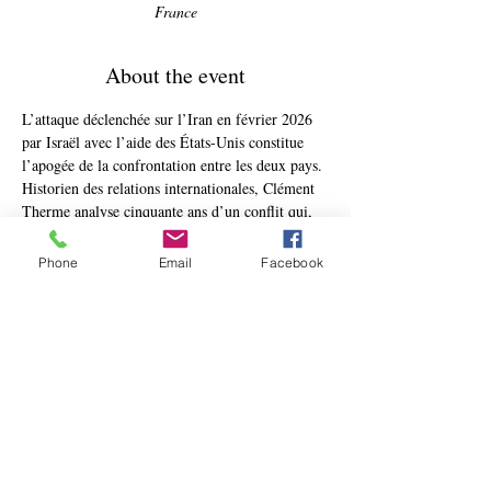
France
About the event
L’attaque déclenchée sur l’Iran en février 2026 
par Israël avec l’aide des États-Unis constitue 
l’apogée de la confrontation entre les deux pays. 
Historien des relations internationales, Clément 
Therme analyse cinquante ans d’un conflit qui, 
plus que jamais, a un impact mondial.
Depuis l’avènement du régime théocratique à 
Phone
Email
Facebook
Téhéran en 1979, porté par l’ayatollah 
Khomeini, l’État iranien se donne comme 
objectif politique et idéologique la défense de la 
Palestine et la disparition d’Israël. Tout en 
agitant la menace nucléaire, il a créé un vaste 
réseau de groupes armés au Levant – Hamas, 
Hezbollah, milices chiites en Irak, Houthis –, 
intensifiant la régionalisation du conflit et les 
formes de guerres hybrides, informationnelles et 
clandestines.