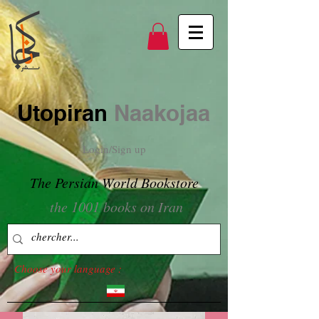
Utopiran
Naakojaa
Login/Sign up
The Persian World Bookstore
the 1001 books on Iran
Choose your language :