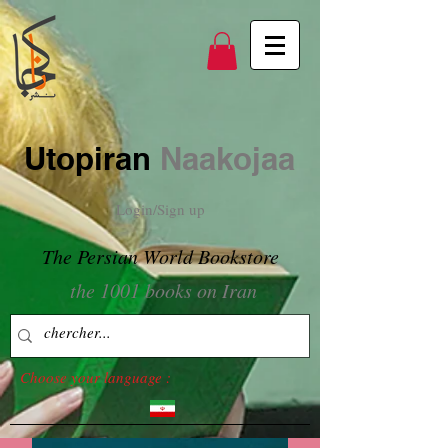
Utopiran
Naakojaa
Login/Sign up
The Persian World Bookstore
the 1001 books on Iran
Choose your language :