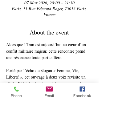
07 Mar 2026, 20:00 – 21:30
Paris, 11 Rue Edmond Roger, 75015 Paris,
France
About the event
Alors que l’Iran est aujourd’hui au cœur d’un 
conflit militaire majeur, cette rencontre prend 
une résonance toute particulière.
Porté par l’écho du slogan « Femme, Vie, 
Liberté », cet ouvrage à deux voix revisite un 
siècle d’histoire iranienne à travers ses ruptures 
et ses héritages. De la pensée fondatrice de 
Phone
Email
Facebook
Cyrus le Grand aux promesses de la révolution 
islamique de 1979, des ambitions 
modernisatrices des derniers shahs à 
l’instauration d’une théocratie implacable, les 
auteurs interrogent les choix politiques, 
spirituels et identitaires qui se posent encore à 
l’Iran d’aujourd’hui.