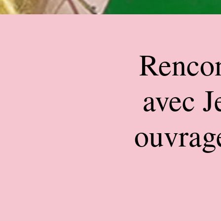
Rencon
avec J
ouvrage