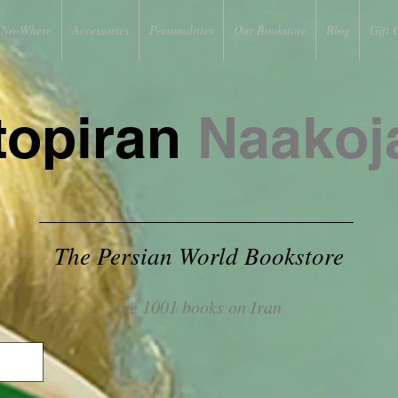
No-Where
Accessories
Personalities
Our Bookstore
Blog
Gift 
topiran
Naakoj
The Persian World Bookstore
the 1001 books on Iran