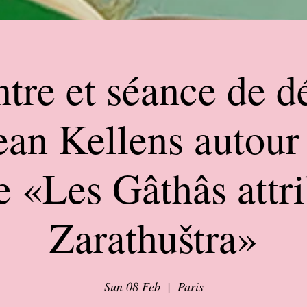
tre et séance de d
ean Kellens autour
 «Les Gâthâs attr
Zarathuštra»
Sun 08 Feb
  |  
Paris