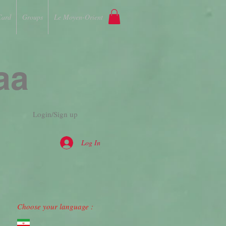
Card
Groups
Le Moyen-Orient
aa
Login/Sign up
Log In
Choose your language :