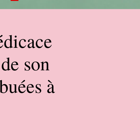
édicace
 de son
ibuées à