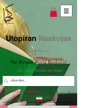
Utopiran
Naakojaa
Login/Sign up
The Persian World Bookstore
the 1001 books on Iran
Choose your language :