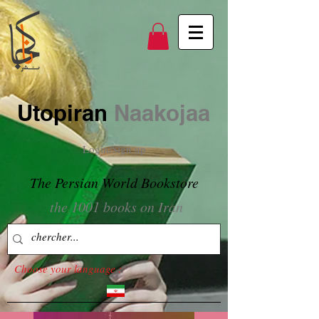
Utopiran
Naakojaa
Login/Sign up
The Persian World Bookstore
the 1001 books on Iran
Choose your language :