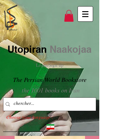
Utopiran
Naakojaa
Login/Sign up
The Persian World Bookstore
the 1001 books on Iran
Choose your language :