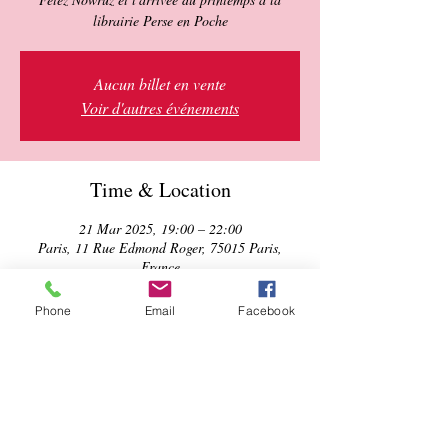
librairie Perse en Poche
Aucun billet en vente
Voir d'autres événements
Time & Location
21 Mar 2025, 19:00 – 22:00
Paris, 11 Rue Edmond Roger, 75015 Paris,
France
Phone
Email
Facebook
About the event
Rejoignez-nous pour célébrer le nouvel an 
iranien et l'arrivée du printemps. 
Notre programme de fête inclut: 