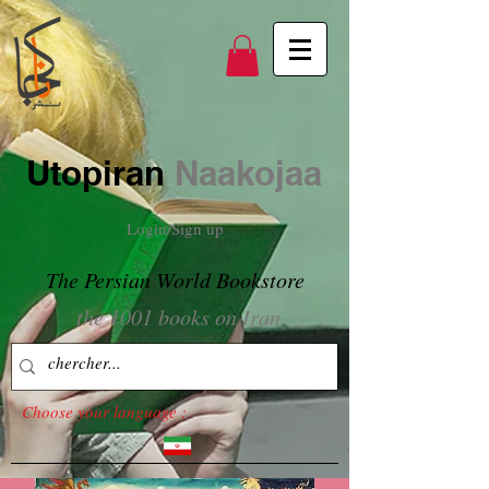
Utopiran
Naakojaa
Login/Sign up
The Persian World Bookstore
the 1001 books on Iran
Choose your language :