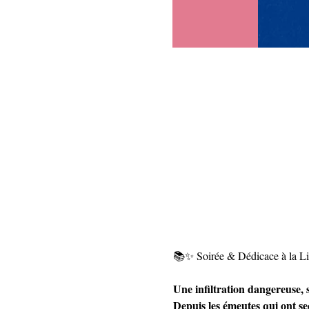
📚✨ Soirée & Dédicace à la L
Une infiltration dangereuse, 
Depuis les émeutes qui ont s