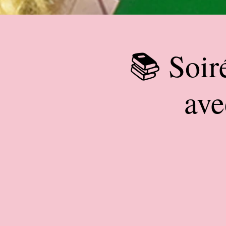
📚 Soir
ave