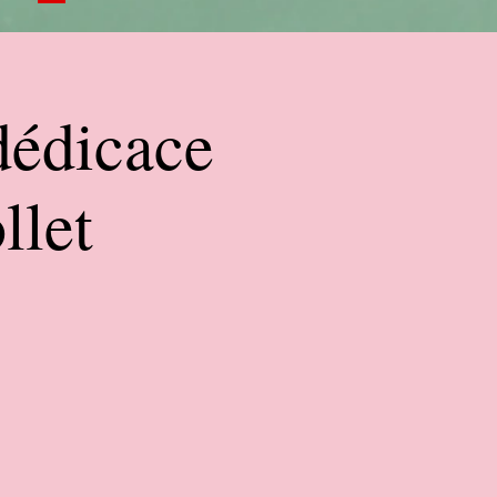
dédicace
llet