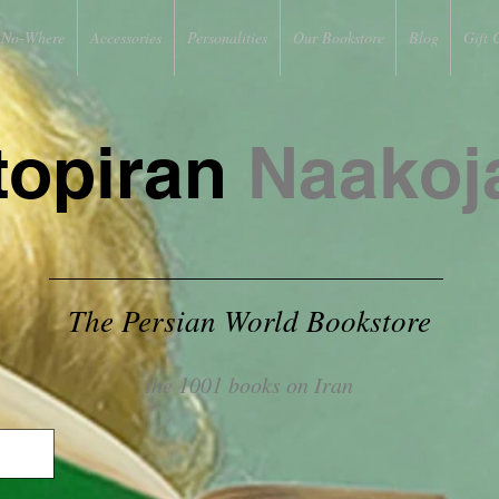
No-Where
Accessories
Personalities
Our Bookstore
Blog
Gift 
topiran
Naakoj
The Persian World Bookstore
the 1001 books on Iran