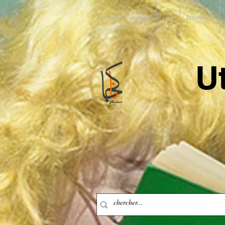
Language learning
Iran
Literature
U