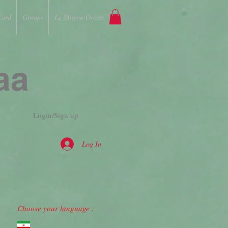
Card
Groups
Le Moyen-Orient
aa
Login/Sign up
Log In
Choose your language :