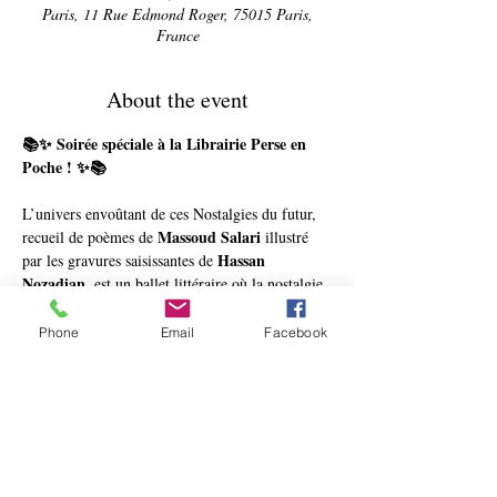
Paris, 11 Rue Edmond Roger, 75015 Paris,
France
About the event
📚✨ Soirée spéciale à la Librairie Perse en 
Poche ! ✨📚
L’univers envoûtant de ces Nostalgies du futur, 
Massoud Salari 
recueil de poèmes de 
illustré 
Hassan 
par les gravures saisissantes de 
Nozadian
, est un ballet littéraire où la nostalgie 
prend une teinte particulière, tissée avec habileté 
à travers le prisme de l’illusion optique.
Phone
Email
Facebook
Au cours de ces pages, des fils invisibles relient 
l’âme aux souvenirs d’une jeunesse passée et à 
un paysage iranien
 jadis florissant. Les poèmes 
évoquent les amours perdues, la nature en voie 
d’extinction et les murmures d’un temps révolu. 
Cette expérience artistique offre une alliance 
harmonieuse entre mots et images, explorant les 