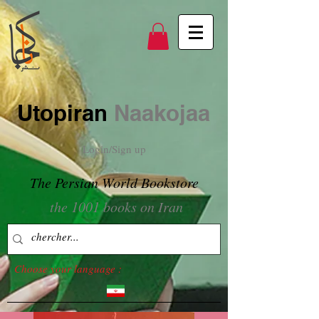
Utopiran
Naakojaa
Login/Sign up
The Persian World Bookstore
the 1001 books on Iran
Choose your language :