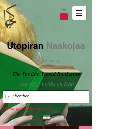
Utopiran
Naakojaa
Login/Sign up
The Persian World Bookstore
the 1001 books on Iran
Choose your language :