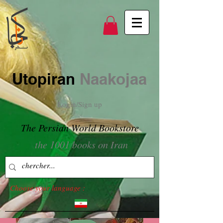
Utopiran
Naakojaa
Login/Sign up
The Persian World Bookstore
the 1001 books on Iran
Choose your language :