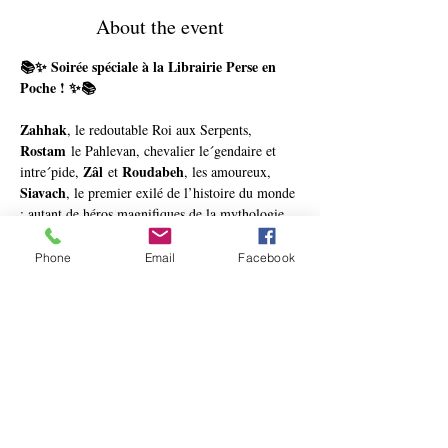
About the event
📚✨ Soirée spéciale à la Librairie Perse en 
Poche ! ✨📚
Zahhak
, le redoutable Roi aux Serpents, 
Rostam
 le Pahlevan, chevalier le´gendaire et 
Zâl
Roudabeh
intre´pide, 
 et 
, les amoureux, 
Siavach
, le premier exilé de l’histoire du monde 
: autant de héros magnifiques de la mythologie 
iranienne, aussi célèbres que ceux des 
Mille et 
Une Nuits
.
Phone
Email
Facebook
Cette saga immortelle, 
le Shâhnâmeh
, 
retranscrite en vers au Xème siècle par le poète 
Ferdowsi
persan 
, explore la grandeur et la 
tragédie humaines empreintes de luttes et de 
Rahmat Baniasadi
résistances. 
 nous en livre ici 
une version modernisée, magnifiquement 
illustrée, et nous transmet l’âme de cette culture 
iranienne, ses croyances, ses valeurs et sa vision 
du monde. Des destinées fascinantes qui entrent 