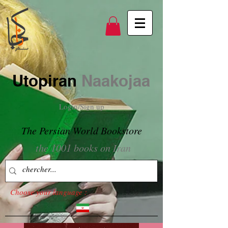
Utopiran
Naakojaa
Login/Sign up
The Persian World Bookstore
the 1001 books on Iran
Choose your language :