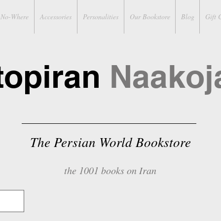
No-Where
Accessories
Personalities
Our Bookstore
Blog
Gift 
topiran
Naakoj
The Persian World Bookstore
the 1001 books on Iran