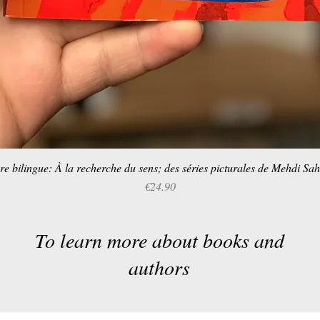
Quick View
re bilingue: À la recherche du sens; des séries picturales de Mehdi Sa
Price
€24.90
To learn more about books and
authors