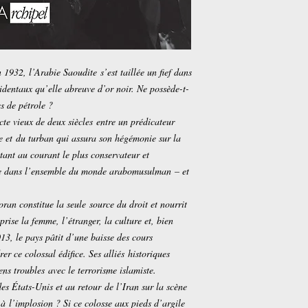
1932, l’Arabie Saoudite s’est taillée un fief dans
identaux qu’elle abreuve d’or noir. Ne possède-t-
s de pétrole ?
cte vieux de deux siècles entre un prédicateur
e et du turban qui assura son hégémonie sur la
ttant au courant le plus conservateur et
nsée dans l’ensemble du monde arabomusulman – et
ran constitue la seule source du droit et nourrit
rise la femme, l’étranger, la culture et, bien
13, le pays pâtit d’une baisse des cours
er ce colossal édifice. Ses alliés historiques
ens troubles avec le terrorisme islamiste.
des États-Unis et au retour de l’Iran sur la scène
à l’implosion ? Si ce colosse aux pieds d’argile