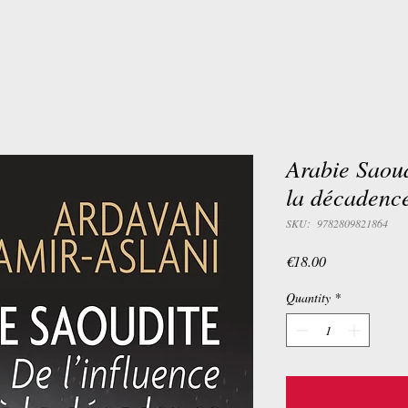
Arabie Saoud
la décadenc
SKU: 9782809821864
Price
€18.00
Quantity
*