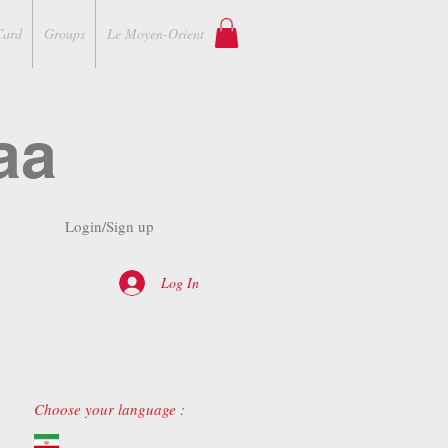
Card
Groups
Le Moyen-Orient
aa
Login/Sign up
Log In
Choose your language :