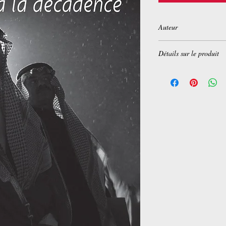
Auteur
Ardavan Amir-Aslani (
Détails sur le produit
Broché :
240 pages
Editeur :
Archipel (22
Collection :
Politique, 
Langue :
Français
ISBN-10 :
280982186
ISBN-13 :
978-280982
Dimensions du produi