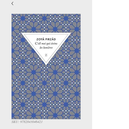
SKU: 9782843046421