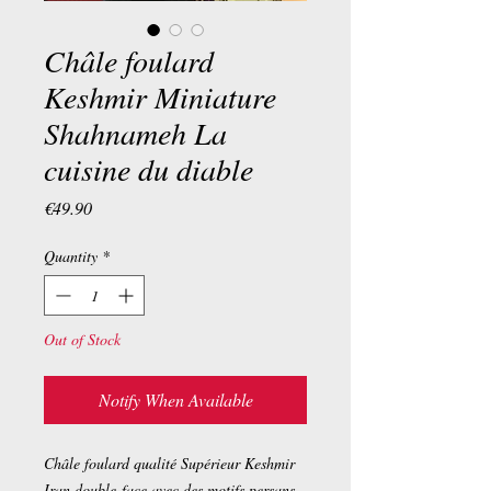
Châle foulard
Keshmir Miniature
Shahnameh La
cuisine du diable
Price
€49.90
Quantity
*
Out of Stock
Notify When Available
Châle foulard qualité Supérieur Keshmir
Iran double-face avec des motifs persans