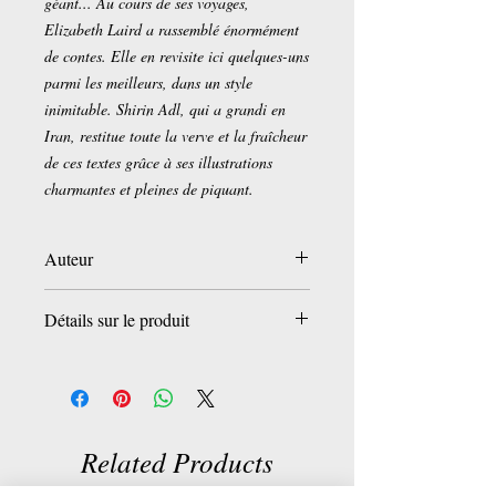
géant... Au cours de ses voyages,
Elizabeth Laird a rassemblé énormément
de contes. Elle en revisite ici quelques-uns
parmi les meilleurs, dans un style
inimitable. Shirin Adl, qui a grandi en
Iran, restitue toute la verve et la fraîcheur
de ces textes grâce à ses illustrations
charmantes et pleines de piquant.
Auteur
Elizabeth Laird
Détails sur le produit
Shirin Adl
Laurence de Maindreville (Traduction)
Album:
61 pages
Tranche d'âges
: 3 - 5 années
Editeur :
Circonflexe (28 août 2018)
Collection :
Contes du monde
Related Products
ISBN-10:
2878335201
ISBN-13:
978-2878335200